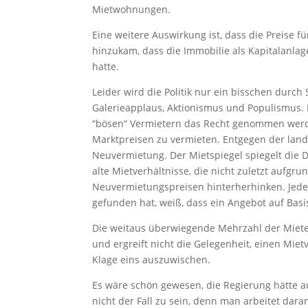
Mietwohnungen.
Eine weitere Auswirkung ist, dass die Preise f
hinzukam, dass die Immobilie als Kapitalanlag
hatte.
Leider wird die Politik nur ein bisschen dur
Galerieapplaus, Aktionismus und Populismus. E
“bösen“ Vermietern das Recht genommen werd
Marktpreisen zu vermieten. Entgegen der landl
Neuvermietung. Der Mietspiegel spiegelt die 
alte Mietverhältnisse, die nicht zuletzt aufgr
Neuvermietungspreisen hinterherhinken. Jede
gefunden hat, weiß, dass ein Angebot auf Basis
Die weitaus überwiegende Mehrzahl der Miete
und ergreift nicht die Gelegenheit, einen Mi
Klage eins auszuwischen.
Es wäre schön gewesen, die Regierung hätte a
nicht der Fall zu sein, denn man arbeitet dar