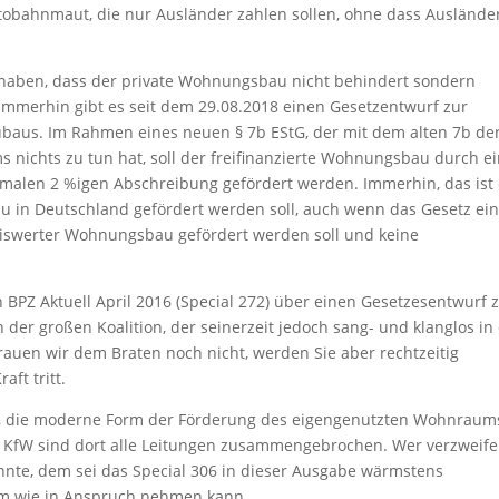
utobahnmaut, die nur Ausländer zahlen sollen, ohne dass Auslände
u haben, dass der private Wohnungsbau nicht behindert sondern
? Immerhin gibt es seit dem 29.08.2018 einen Gesetzentwurf zur
aus. Im Rahmen eines neuen § 7b EStG, der mit dem alten 7b de
nichts zu tun hat, soll der freifinanzierte Wohnungsbau durch e
malen 2 %igen Abschreibung gefördert werden. Immerhin, das ist 
u in Deutschland gefördert werden soll, auch wenn das Gesetz ein
preiswerter Wohnungsbau gefördert werden soll und keine
n BPZ Aktuell April 2016 (Special 272) über einen Gesetzesentwurf 
 der großen Koalition, der seinerzeit jedoch sang- und klanglos in
uen wir dem Braten noch nicht, werden Sie aber rechtzeitig
aft tritt.
eld, die moderne Form der Förderung des eigengenutzten Wohnraum
r KfW sind dort alle Leitungen zusammengebrochen. Wer verzweifel
nte, dem sei das Special 306 in dieser Ausgabe wärmstens
wem wie in Anspruch nehmen kann.