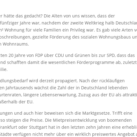
 hätte das gedacht? Die Alten von uns wissen, dass der
nfziger Jahre war, nachdem der zweite Weltkrieg halb Deutschl
² Wohnung für viele Familien ein Privileg war. Es gab viele Arten 
 Abschreibungen, gezielte Förderung des sozialen Wohnungsbaus u
ten Wohnraums.
zten 20 Jahre von FDP über CDU und Grünen bis zur SPD, dass das
nd schafften damit die wesentlichen Förderprogramme ab, zuletzt
lie.
ndlungsbedarf wird derzeit propagiert. Nach der rückläufigen
n Jahrtausends wächst die Zahl der in Deutschland lebenden
rtenraten, längere Lebenserwartung, Zuzug aus der EU als attrakt
ußerhalb der EU.
ungen und auch hier beweisen sich die Marktgesetze. Trifft eine
so steigen die Preise. Die Mietpreisentwicklung von boomenden
rankfurt oder Stuttgart hat in den letzten zehn Jahren eine erhebl
ädte verfügen nicht mehr über ein wirklich preiswertes Angebot 