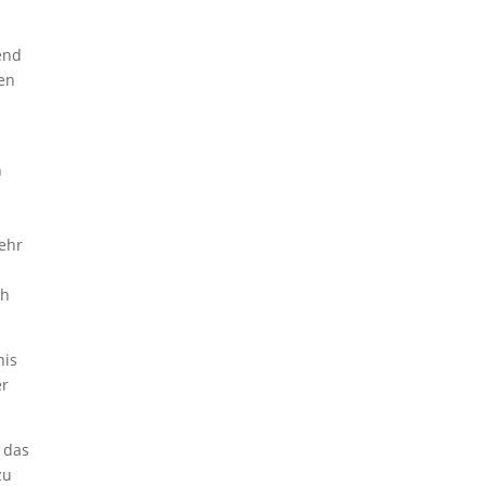
kend
nen
n
sehr
ch
nis
er
 das
zu