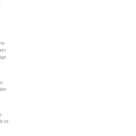
r
r
ine
ein
ige
zu
 der
s.
t ist