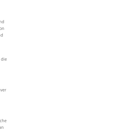
and
von
nd
 die
iver
iche
an