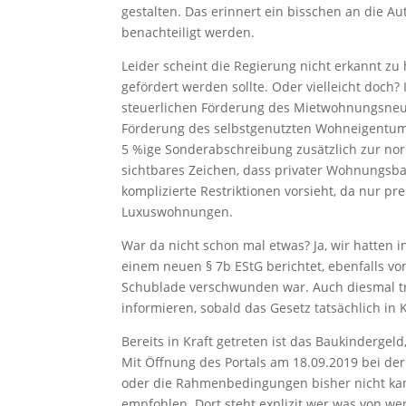
gestalten. Das erinnert ein bisschen an die A
benachteiligt werden.
Leider scheint die Regierung nicht erkannt z
gefördert werden sollte. Oder vielleicht doch
steuerlichen Förderung des Mietwohnungsneub
Förderung des selbstgenutzten Wohneigentums 
5 %ige Sonderabschreibung zusätzlich zur nor
sichtbares Zeichen, dass privater Wohnungsba
komplizierte Restriktionen vorsieht, da nur 
Luxuswohnungen.
War da nicht schon mal etwas? Ja, wir hatten i
einem neuen § 7b EStG berichtet, ebenfalls von
Schublade verschwunden war. Auch diesmal tra
informieren, sobald das Gesetz tatsächlich in Kr
Bereits in Kraft getreten ist das Baukinderg
Mit Öffnung des Portals am 18.09.2019 bei de
oder die Rahmenbedingungen bisher nicht kan
empfohlen. Dort steht explizit wer was von 