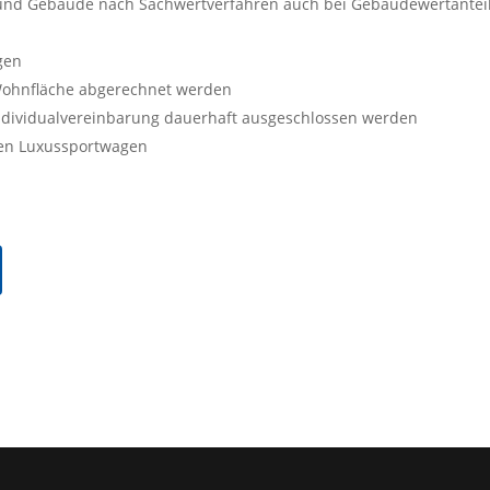
 und Gebäude nach Sachwertverfahren auch bei Gebäudewertantei
gen
 Wohnfläche abgerechnet werden
ndividualvereinbarung dauerhaft ausgeschlossen werden
ten Luxussportwagen