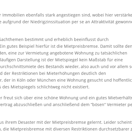
ür Immobilien ebenfalls stark angestiegen sind, wobei hier verstär
e aufgrund der Niedrigzinssituation per se an Attraktivität gewon
ch Sachthemen bestimmt und erheblich beeinflusst durch
in gutes Beispiel hierfür ist die Mietpreisbremse. Damit sollte de
en, eine zur Vermietung angebotene Wohnung zu tatsächlichen
äufigen Darstellung ist der Mietspiegel kein Maßstab für eine
Durchschnittsmiete des Bestands wieder, also auch und vor allem 
und der Restriktionen bei Mieterhöhungen deutlich den
r, der in Köln oder München eine Wohnung gesucht und hoffentli
 des Mietspiegels schlichtweg nicht existiert.
r freut sich über eine schöne Wohnung und ein gutes Mietverhält
etvertrag abzuschließen und anschließend dem “bösen“ Vermieter p
us ihrem Desaster mit der Mietpreisbremse gelernt. Leider scheint
an, die Mietpreisbremse mit diversen Restriktionen durchsetzbarer 